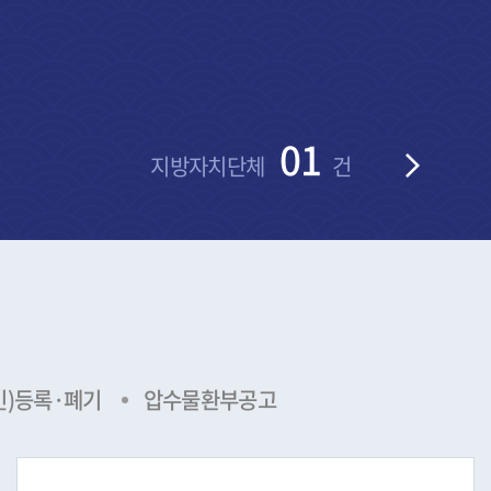
1
01
건
기타
건
인)등록·폐기
압수물환부공고