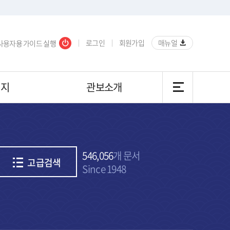
로그인
회원가입
매뉴얼
사용자
용
가이드
실행
이지
관보소개
546,056
개 문서
고급검색
Since 1948