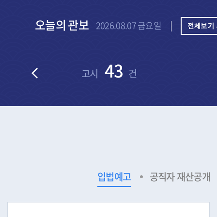
오늘의 관보
2026.08.07 금요일
67
건
공고
건
입법예고
공직자 재산공개