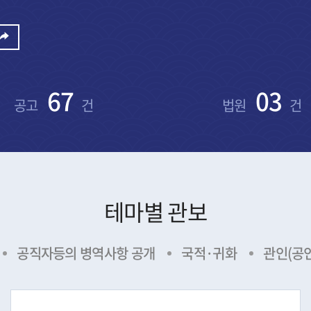
03
0
법원
건
지방자치단체
테마별 관보
공직자등의 병역사항 공개
국적·귀화
관인(공